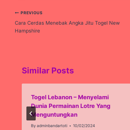
Post
PREVIOUS
Cara Cerdas Menebak Angka Jitu Togel New
navigation
Hampshire
Similar Posts
​Togel Lebanon – Menyelami
a
Dunia Permainan Lotre Yang
Menguntungkan​
By
adminbandartoti
10/02/2024