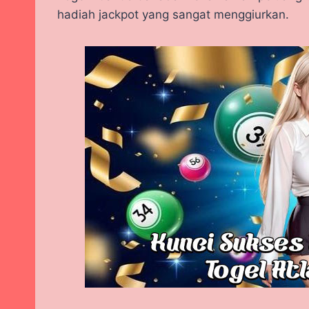
t
e
s
e
p
e
r
hadiah jackpot yang sangat menggiurkan.
s
b
e
g
e
e
A
o
n
r
p
o
g
a
p
k
e
m
r