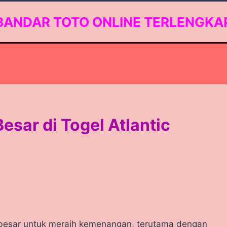
BANDAR TOTO ONLINE TERLENGKA
sar di Togel Atlantic
besar untuk meraih kemenangan, terutama dengan