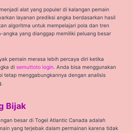
ni menjadi alat yang populer di kalangan pemain
warkan layanan prediksi angka berdasarkan hasil
an algoritma untuk mempelajari pola dan tren
-angka yang dianggap memiliki peluang besar
nyak pemain merasa lebih percaya diri ketika
ngka di
semuttoto login
. Anda bisa menggunakan
tapi tetap menggabungkannya dengan analisis
g.
 Bijak
ngan besar di Togel Atlantic Canada adalah
ain yang terjebak dalam permainan karena tidak