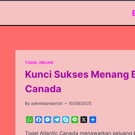
Skip
to
content
TOGEL ONLINE
Kunci Sukses Menang Be
Canada
By
adminbandartoti
10/08/2025
W
F
M
T
S
L
X
S
h
a
e
e
k
i
h
a
c
s
l
y
n
a
Togel Atlantic Canada menawarkan peluang 