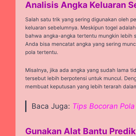
Analisis Angka Keluaran 
Salah satu trik yang sering digunakan oleh 
keluaran sebelumnya. Meskipun togel adala
bahwa angka-angka tertentu mungkin lebih s
Anda bisa mencatat angka yang sering muncu
pola tertentu.
Misalnya, jika ada angka yang sudah lama t
tersebut lebih berpotensi untuk muncul. Den
membuat keputusan yang lebih terarah dalam
Baca Juga:
Tips Bocoran Pola
Gunakan Alat Bantu Predi