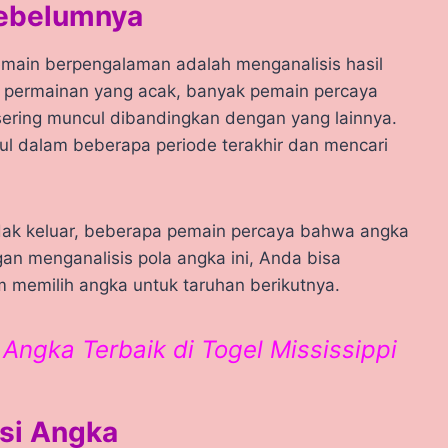
Sebelumnya
pemain berpengalaman adalah menganalisis hasil
h permainan yang acak, banyak pemain percaya
ering muncul dibandingkan dengan yang lainnya.
l dalam beberapa periode terakhir dan mencari
idak keluar, beberapa pemain percaya bahwa angka
gan menganalisis pola angka ini, Anda bisa
 memilih angka untuk taruhan berikutnya.
 Angka Terbaik di Togel Mississippi
ksi Angka