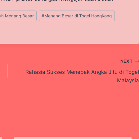
uh Menang Besar
#
Menang Besar di Togel HongKong
NEXT
i
Rahasia Sukses Menebak Angka Jitu di Togel
Malaysia