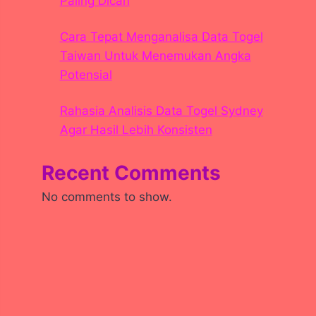
Paling Dicari
Cara Tepat Menganalisa Data Togel
Taiwan Untuk Menemukan Angka
Potensial
Rahasia Analisis Data Togel Sydney
Agar Hasil Lebih Konsisten
Recent Comments
No comments to show.