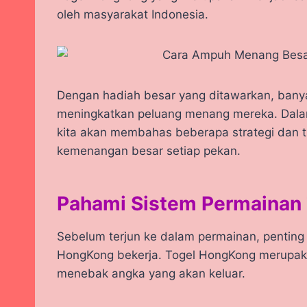
t
e
s
e
p
e
r
oleh masyarakat Indonesia.
s
b
e
g
e
e
A
o
n
r
p
o
g
a
p
k
e
m
r
Dengan hadiah besar yang ditawarkan, bany
meningkatkan peluang menang mereka. Dala
kita akan membahas beberapa strategi dan 
kemenangan besar setiap pekan.
Pahami Sistem Permainan
Sebelum terjun ke dalam permainan, pentin
HongKong bekerja. Togel HongKong merupa
menebak angka yang akan keluar.