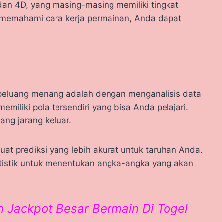
 dan 4D, yang masing-masing memiliki tingkat
 memahami cara kerja permainan, Anda dapat
 peluang menang adalah dengan menganalisis data
miliki pola tersendiri yang bisa Anda pelajari.
ng jarang keluar.
t prediksi yang lebih akurat untuk taruhan Anda.
istik untuk menentukan angka-angka yang akan
 Jackpot Besar Bermain Di Togel