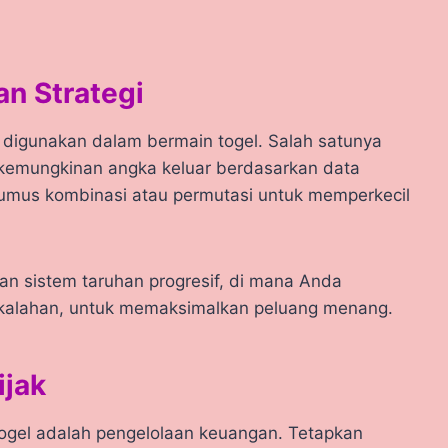
n Strategi
 digunakan dalam bermain togel. Salah satunya
kemungkinan angka keluar berdasarkan data
rumus kombinasi atau permutasi untuk memperkecil
an sistem taruhan progresif, di mana Anda
ekalahan, untuk memaksimalkan peluang menang.
ijak
togel adalah pengelolaan keuangan. Tetapkan