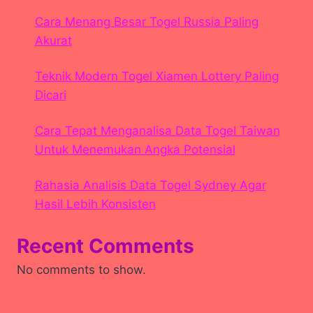
Cara Menang Besar Togel Russia Paling
Akurat
Teknik Modern Togel Xiamen Lottery Paling
Dicari
Cara Tepat Menganalisa Data Togel Taiwan
Untuk Menemukan Angka Potensial
Rahasia Analisis Data Togel Sydney Agar
Hasil Lebih Konsisten
Recent Comments
No comments to show.