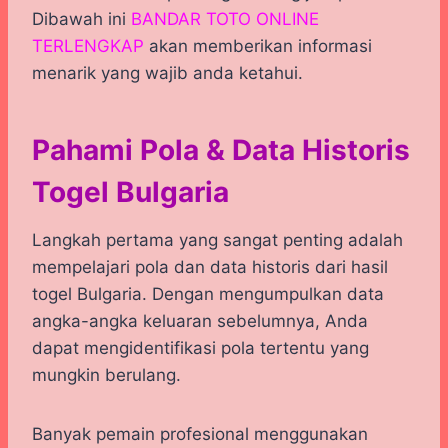
Dibawah ini
BANDAR TOTO ONLINE
TERLENGKAP
akan memberikan informasi
menarik yang wajib anda ketahui.
Pahami Pola & Data Historis
Togel Bulgaria
Langkah pertama yang sangat penting adalah
mempelajari pola dan data historis dari hasil
togel Bulgaria. Dengan mengumpulkan data
angka-angka keluaran sebelumnya, Anda
dapat mengidentifikasi pola tertentu yang
mungkin berulang.
Banyak pemain profesional menggunakan