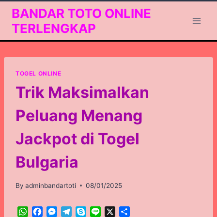
Skip
BANDAR TOTO ONLINE
to
TERLENGKAP
content
TOGEL ONLINE
Trik Maksimalkan
Peluang Menang
Jackpot di Togel
Bulgaria
By
adminbandartoti
08/01/2025
W
F
M
T
S
L
X
S