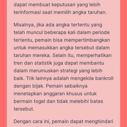
dapat membuat keputusan yang lebih
terinformasi saat memilih angka taruhan.
Misalnya, jika ada angka tertentu yang
telah muncul beberapa kali dalam periode
tertentu, pemain bisa mempertimbangkan
untuk memasukkan angka tersebut dalam
taruhan mereka. Selain itu, memperhatikan
tren dan statistik juga dapat membantu
dalam merumuskan strategi yang lebih
baik. Trik lainnya adalah mengelola bankroll
dengan bijak. Pemain sebaiknya
menetapkan anggaran khusus untuk
bermain togel dan tidak melebihi batas
tersebut.
Dengan cara ini, pemain dapat menghindari