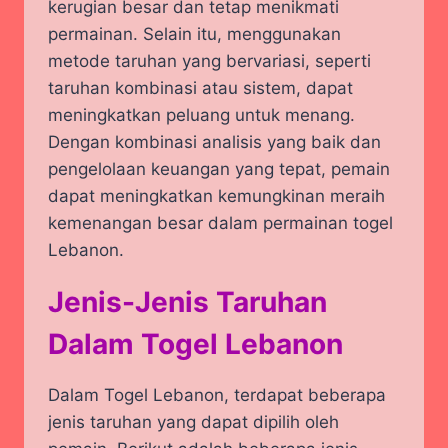
kerugian besar dan tetap menikmati
permainan. Selain itu, menggunakan
metode taruhan yang bervariasi, seperti
taruhan kombinasi atau sistem, dapat
meningkatkan peluang untuk menang.
Dengan kombinasi analisis yang baik dan
pengelolaan keuangan yang tepat, pemain
dapat meningkatkan kemungkinan meraih
kemenangan besar dalam permainan togel
Lebanon.
Jenis-Jenis Taruhan
Dalam Togel Lebanon
Dalam Togel Lebanon, terdapat beberapa
jenis taruhan yang dapat dipilih oleh