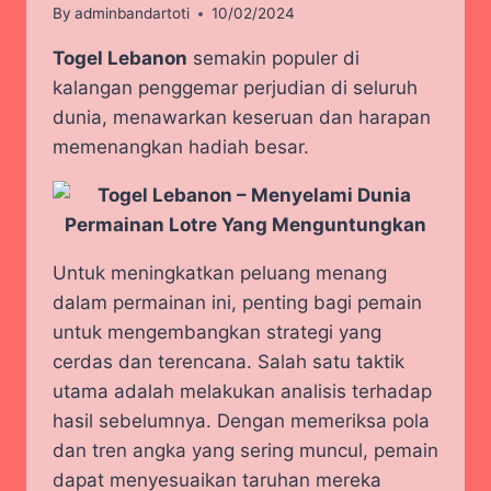
By
adminbandartoti
10/02/2024
Togel Lebanon
semakin populer di
kalangan penggemar perjudian di seluruh
dunia, menawarkan keseruan dan harapan
memenangkan hadiah besar. ​
Untuk meningkatkan peluang menang
dalam permainan ini, penting bagi pemain
untuk mengembangkan strategi yang
cerdas dan terencana.​ Salah satu taktik
utama adalah melakukan analisis terhadap
hasil sebelumnya. Dengan memeriksa pola
dan tren angka yang sering muncul, pemain
dapat menyesuaikan taruhan mereka