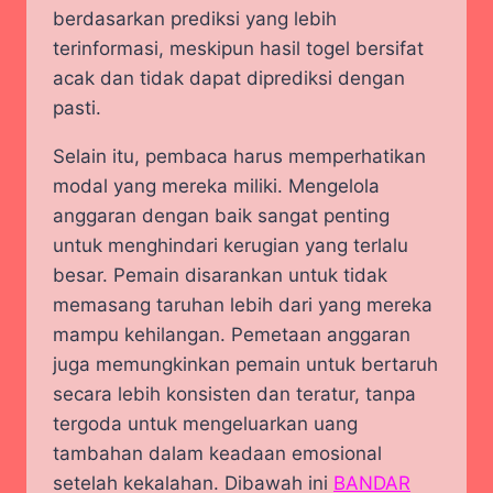
berdasarkan prediksi yang lebih
terinformasi, meskipun hasil togel bersifat
acak dan tidak dapat diprediksi dengan
pasti.
Selain itu, pembaca harus memperhatikan
modal yang mereka miliki. Mengelola
anggaran dengan baik sangat penting
untuk menghindari kerugian yang terlalu
besar. Pemain disarankan untuk tidak
memasang taruhan lebih dari yang mereka
mampu kehilangan. Pemetaan anggaran
juga memungkinkan pemain untuk bertaruh
secara lebih konsisten dan teratur, tanpa
tergoda untuk mengeluarkan uang
tambahan dalam keadaan emosional
setelah kekalahan. Dibawah ini
BANDAR