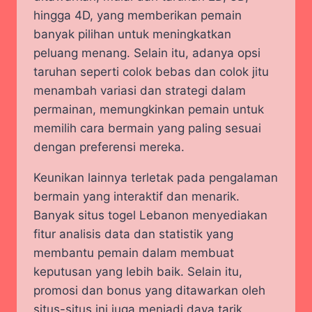
hingga 4D, yang memberikan pemain
banyak pilihan untuk meningkatkan
peluang menang. Selain itu, adanya opsi
taruhan seperti colok bebas dan colok jitu
menambah variasi dan strategi dalam
permainan, memungkinkan pemain untuk
memilih cara bermain yang paling sesuai
dengan preferensi mereka.
Keunikan lainnya terletak pada pengalaman
bermain yang interaktif dan menarik.
Banyak situs togel Lebanon menyediakan
fitur analisis data dan statistik yang
membantu pemain dalam membuat
keputusan yang lebih baik. Selain itu,
promosi dan bonus yang ditawarkan oleh
situs-situs ini juga menjadi daya tarik