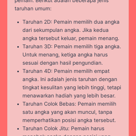
pemain. Berikut adalah beberapa jenis
taruhan umum:
Taruhan 2D: Pemain memilih dua angka
dari sekumpulan angka. Jika kedua
angka tersebut keluar, pemain menang.
Taruhan 3D: Pemain memilih tiga angka.
Untuk menang, ketiga angka harus
sesuai dengan hasil pengundian.
Taruhan 4D: Pemain memilih empat
angka. Ini adalah jenis taruhan dengan
tingkat kesulitan yang lebih tinggi, tetapi
menawarkan hadiah yang lebih besar.
Taruhan Colok Bebas: Pemain memilih
satu angka yang akan muncul, tanpa
memperhatikan posisi angka tersebut.
Taruhan Colok Jitu: Pemain harus