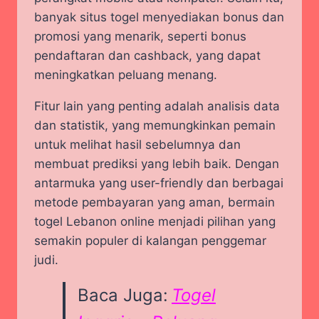
banyak situs togel menyediakan bonus dan
promosi yang menarik, seperti bonus
pendaftaran dan cashback, yang dapat
meningkatkan peluang menang.
Fitur lain yang penting adalah analisis data
dan statistik, yang memungkinkan pemain
untuk melihat hasil sebelumnya dan
membuat prediksi yang lebih baik. Dengan
antarmuka yang user-friendly dan berbagai
metode pembayaran yang aman, bermain
togel Lebanon online menjadi pilihan yang
semakin populer di kalangan penggemar
judi.
Baca Juga:
Togel