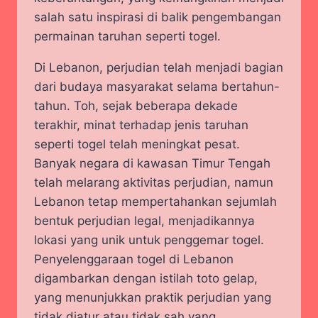
salah satu inspirasi di balik pengembangan
permainan taruhan seperti togel.
Di Lebanon, perjudian telah menjadi bagian
dari budaya masyarakat selama bertahun-
tahun. Toh, sejak beberapa dekade
terakhir, minat terhadap jenis taruhan
seperti togel telah meningkat pesat.
Banyak negara di kawasan Timur Tengah
telah melarang aktivitas perjudian, namun
Lebanon tetap mempertahankan sejumlah
bentuk perjudian legal, menjadikannya
lokasi yang unik untuk penggemar togel.
Penyelenggaraan togel di Lebanon
digambarkan dengan istilah toto gelap,
yang menunjukkan praktik perjudian yang
tidak diatur atau tidak sah yang