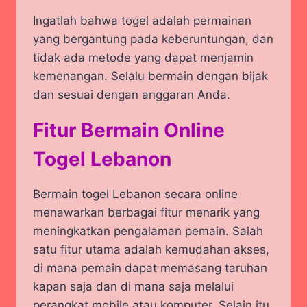
Ingatlah bahwa togel adalah permainan
yang bergantung pada keberuntungan, dan
tidak ada metode yang dapat menjamin
kemenangan. Selalu bermain dengan bijak
dan sesuai dengan anggaran Anda.
Fitur Bermain Online
Togel Lebanon
Bermain togel Lebanon secara online
menawarkan berbagai fitur menarik yang
meningkatkan pengalaman pemain. Salah
satu fitur utama adalah kemudahan akses,
di mana pemain dapat memasang taruhan
kapan saja dan di mana saja melalui
perangkat mobile atau komputer. Selain itu,