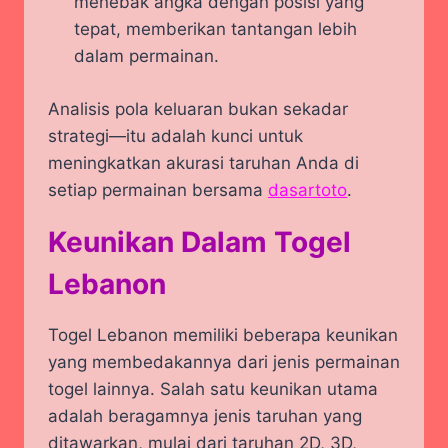
menebak angka dengan posisi yang
tepat, memberikan tantangan lebih
dalam permainan.
Analisis pola keluaran bukan sekadar
strategi—itu adalah kunci untuk
meningkatkan akurasi taruhan Anda di
setiap permainan bersama
dasartoto
.
Keunikan Dalam Togel
Lebanon
Togel Lebanon memiliki beberapa keunikan
yang membedakannya dari jenis permainan
togel lainnya. Salah satu keunikan utama
adalah beragamnya jenis taruhan yang
ditawarkan, mulai dari taruhan 2D, 3D,