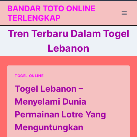
Skip
BANDAR TOTO ONLINE
to
TERLENGKAP
content
Tren Terbaru Dalam Togel
Lebanon
TOGEL ONLINE
​Togel Lebanon –
Menyelami Dunia
Permainan Lotre Yang
Menguntungkan​