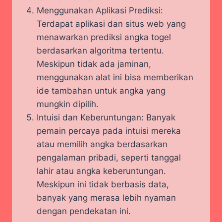
Menggunakan Aplikasi Prediksi:
Terdapat aplikasi dan situs web yang
menawarkan prediksi angka togel
berdasarkan algoritma tertentu.
Meskipun tidak ada jaminan,
menggunakan alat ini bisa memberikan
ide tambahan untuk angka yang
mungkin dipilih.
Intuisi dan Keberuntungan: Banyak
pemain percaya pada intuisi mereka
atau memilih angka berdasarkan
pengalaman pribadi, seperti tanggal
lahir atau angka keberuntungan.
Meskipun ini tidak berbasis data,
banyak yang merasa lebih nyaman
dengan pendekatan ini.