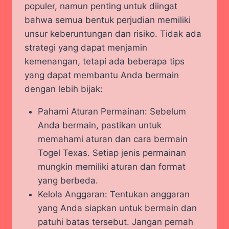
populer, namun penting untuk diingat
bahwa semua bentuk perjudian memiliki
unsur keberuntungan dan risiko. Tidak ada
strategi yang dapat menjamin
kemenangan, tetapi ada beberapa tips
yang dapat membantu Anda bermain
dengan lebih bijak:
Pahami Aturan Permainan: Sebelum
Anda bermain, pastikan untuk
memahami aturan dan cara bermain
Togel Texas. Setiap jenis permainan
mungkin memiliki aturan dan format
yang berbeda.
Kelola Anggaran: Tentukan anggaran
yang Anda siapkan untuk bermain dan
patuhi batas tersebut. Jangan pernah