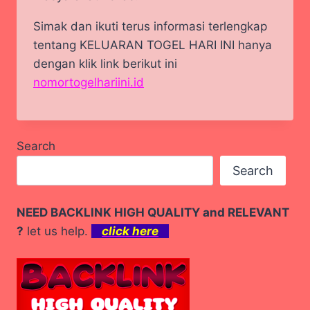
Simak dan ikuti terus informasi terlengkap
tentang KELUARAN TOGEL HARI INI hanya
dengan klik link berikut ini
nomortogelhariini.id
Search
Search
NEED BACKLINK HIGH QUALITY and RELEVANT
?
let us help.
click here