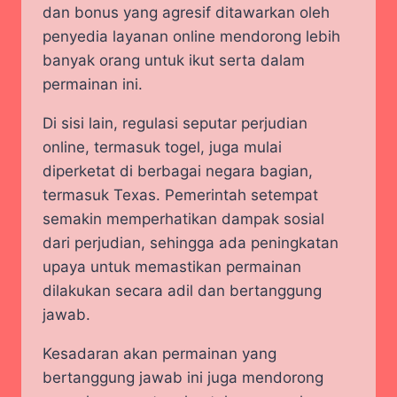
dan bonus yang agresif ditawarkan oleh
penyedia layanan online mendorong lebih
banyak orang untuk ikut serta dalam
permainan ini.
Di sisi lain, regulasi seputar perjudian
online, termasuk togel, juga mulai
diperketat di berbagai negara bagian,
termasuk Texas. Pemerintah setempat
semakin memperhatikan dampak sosial
dari perjudian, sehingga ada peningkatan
upaya untuk memastikan permainan
dilakukan secara adil dan bertanggung
jawab.
Kesadaran akan permainan yang
bertanggung jawab ini juga mendorong