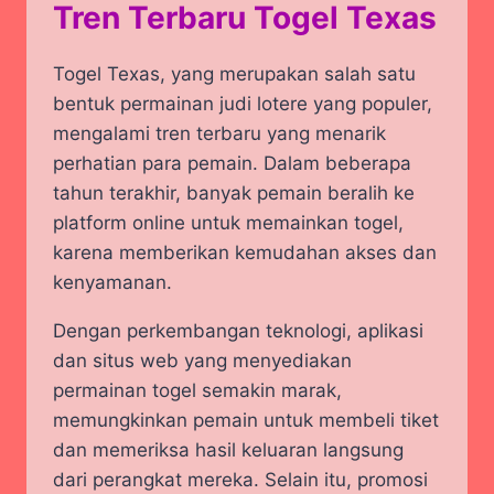
Tren Terbaru Togel Texas
Togel Texas, yang merupakan salah satu
bentuk permainan judi lotere yang populer,
mengalami tren terbaru yang menarik
perhatian para pemain. Dalam beberapa
tahun terakhir, banyak pemain beralih ke
platform online untuk memainkan togel,
karena memberikan kemudahan akses dan
kenyamanan.
Dengan perkembangan teknologi, aplikasi
dan situs web yang menyediakan
permainan togel semakin marak,
memungkinkan pemain untuk membeli tiket
dan memeriksa hasil keluaran langsung
dari perangkat mereka. Selain itu, promosi