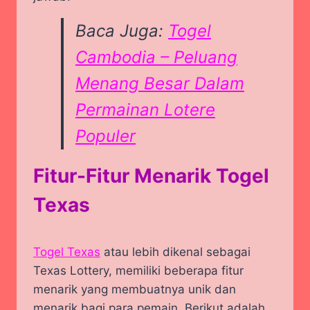
Baca Juga:
Togel
Cambodia – Peluang
Menang Besar Dalam
Permainan Lotere
Populer
Fitur-Fitur Menarik Togel
Texas
Togel Texas
atau lebih dikenal sebagai
Texas Lottery, memiliki beberapa fitur
menarik yang membuatnya unik dan
menarik bagi para pemain. Berikut adalah