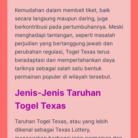
Kemudahan dalam membeli tiket, baik
secara langsung maupun daring, juga
berkontribusi pada pertumbuhannya. Meski
menghadapi tantangan, seperti masalah
perjudian yang bertanggung jawab dan
perubahan regulasi, Togel Texas terus
beradaptasi dan mempertahankan daya
tariknya sebagai salah satu bentuk
permainan populer di wilayah tersebut.
Jenis-Jenis Taruhan
Togel Texas
Taruhan Togel Texas, atau yang lebih
dikenal sebagai Texas Lottery,