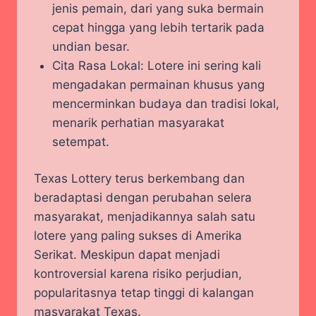
jenis pemain, dari yang suka bermain
cepat hingga yang lebih tertarik pada
undian besar.
Cita Rasa Lokal: Lotere ini sering kali
mengadakan permainan khusus yang
mencerminkan budaya dan tradisi lokal,
menarik perhatian masyarakat
setempat.
Texas Lottery terus berkembang dan
beradaptasi dengan perubahan selera
masyarakat, menjadikannya salah satu
lotere yang paling sukses di Amerika
Serikat. Meskipun dapat menjadi
kontroversial karena risiko perjudian,
popularitasnya tetap tinggi di kalangan
masyarakat Texas.