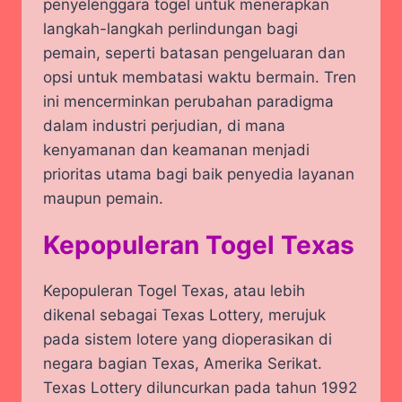
penyelenggara togel untuk menerapkan
langkah-langkah perlindungan bagi
pemain, seperti batasan pengeluaran dan
opsi untuk membatasi waktu bermain. Tren
ini mencerminkan perubahan paradigma
dalam industri perjudian, di mana
kenyamanan dan keamanan menjadi
prioritas utama bagi baik penyedia layanan
maupun pemain.
Kepopuleran Togel Texas
Kepopuleran Togel Texas, atau lebih
dikenal sebagai Texas Lottery, merujuk
pada sistem lotere yang dioperasikan di
negara bagian Texas, Amerika Serikat.
Texas Lottery diluncurkan pada tahun 1992