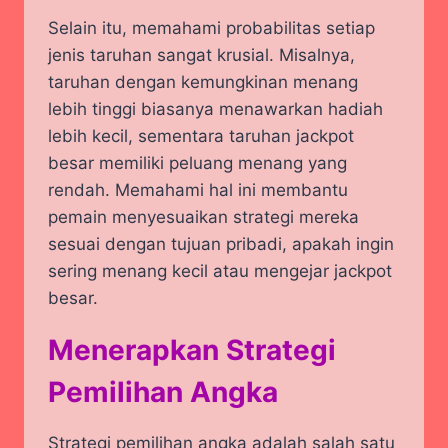
Selain itu, memahami probabilitas setiap
jenis taruhan sangat krusial. Misalnya,
taruhan dengan kemungkinan menang
lebih tinggi biasanya menawarkan hadiah
lebih kecil, sementara taruhan jackpot
besar memiliki peluang menang yang
rendah. Memahami hal ini membantu
pemain menyesuaikan strategi mereka
sesuai dengan tujuan pribadi, apakah ingin
sering menang kecil atau mengejar jackpot
besar.
Menerapkan Strategi
Pemilihan Angka
Strategi pemilihan angka adalah salah satu