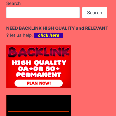
Search
Search
NEED BACKLINK HIGH QUALITY and RELEVANT
?
let us help.
click here