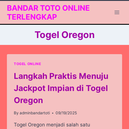
Skip
BANDAR TOTO ONLINE
to
TERLENGKAP
content
Togel Oregon
TOGEL ONLINE
Langkah Praktis Menuju
Jackpot Impian di Togel
Oregon
By
adminbandartoti
09/19/2025
Togel Oregon menjadi salah satu