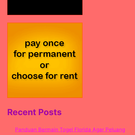
Recent Posts
Panduan Bermain Togel Florida Agar Peluang