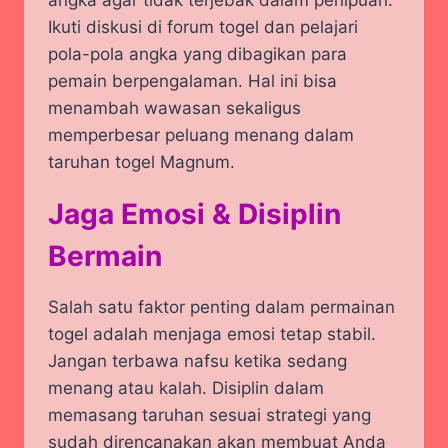
angka agar tidak terjebak dalam penipuan.
Ikuti diskusi di forum togel dan pelajari
pola-pola angka yang dibagikan para
pemain berpengalaman. Hal ini bisa
menambah wawasan sekaligus
memperbesar peluang menang dalam
taruhan togel Magnum.
Jaga Emosi & Disiplin
Bermain
Salah satu faktor penting dalam permainan
togel adalah menjaga emosi tetap stabil.
Jangan terbawa nafsu ketika sedang
menang atau kalah. Disiplin dalam
memasang taruhan sesuai strategi yang
sudah direncanakan akan membuat Anda