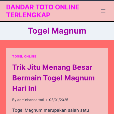
Skip
BANDAR TOTO ONLINE
to
TERLENGKAP
content
Togel Magnum
TOGEL ONLINE
Trik Jitu Menang Besar
Bermain Togel Magnum
Hari Ini
By
adminbandartoti
08/01/2025
Togel Magnum merupakan salah satu