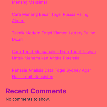
Menang Maksimal
Cara Menang Besar Togel Russia Paling
Akurat
Teknik Modern Togel Xiamen Lottery Paling
Dicari
Cara Tepat Menganalisa Data Togel Taiwan
Untuk Menemukan Angka Potensial
Rahasia Analisis Data Togel Sydney Agar
Hasil Lebih Konsisten
Recent Comments
No comments to show.