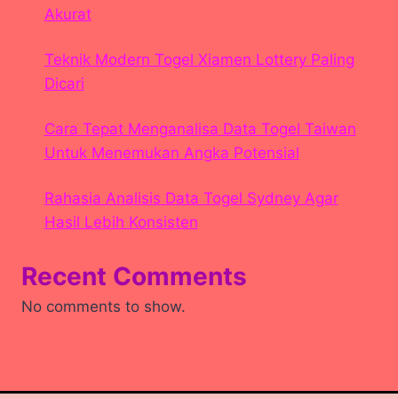
Akurat
Teknik Modern Togel Xiamen Lottery Paling
Dicari
Cara Tepat Menganalisa Data Togel Taiwan
Untuk Menemukan Angka Potensial
Rahasia Analisis Data Togel Sydney Agar
Hasil Lebih Konsisten
Recent Comments
No comments to show.