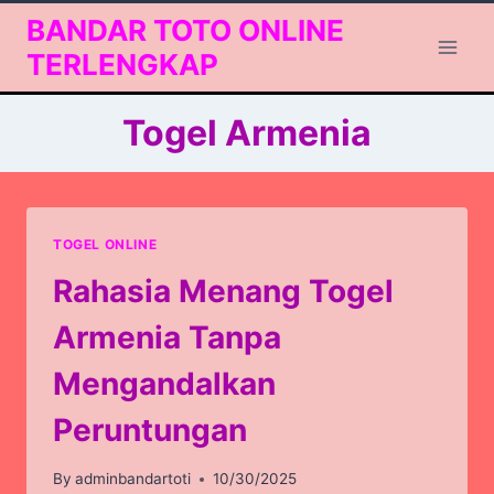
Skip
BANDAR TOTO ONLINE
to
TERLENGKAP
content
Togel Armenia
TOGEL ONLINE
Rahasia Menang Togel
Armenia Tanpa
Mengandalkan
Peruntungan
By
adminbandartoti
10/30/2025