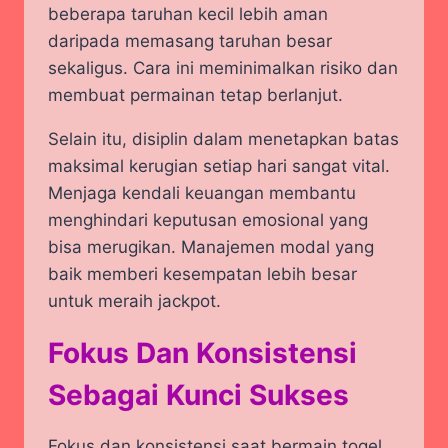
beberapa taruhan kecil lebih aman
daripada memasang taruhan besar
sekaligus. Cara ini meminimalkan risiko dan
membuat permainan tetap berlanjut.
Selain itu, disiplin dalam menetapkan batas
maksimal kerugian setiap hari sangat vital.
Menjaga kendali keuangan membantu
menghindari keputusan emosional yang
bisa merugikan. Manajemen modal yang
baik memberi kesempatan lebih besar
untuk meraih jackpot.
Fokus Dan Konsistensi
Sebagai Kunci Sukses
Fokus dan konsistensi saat bermain togel