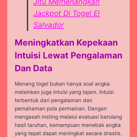
Jitu Memenangkan
Jackpot Di Togel El
Salvador
Meningkatkan Kepekaan
Intuisi Lewat Pengalaman
Dan Data
Menang togel bukan hanya soal angka
melainkan juga intuisi yang tajam. Intuisi
terbentuk dari pengalaman dan
pemahaman pola permainan. Dengan
mengasah insting melalui evaluasi berulang
hasil taruhan, kemampuan menebak angka
yang tepat dapat meningkat secara drastis.