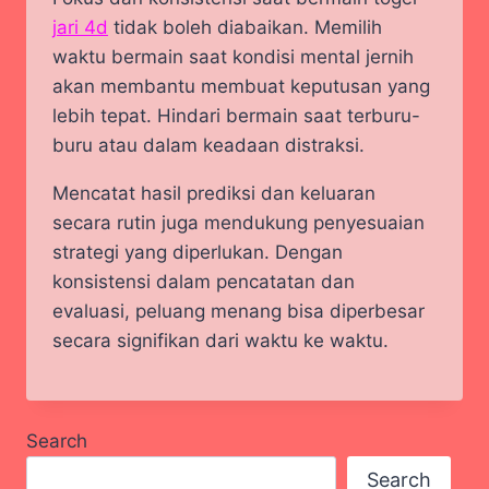
jari 4d
tidak boleh diabaikan. Memilih
waktu bermain saat kondisi mental jernih
akan membantu membuat keputusan yang
lebih tepat. Hindari bermain saat terburu-
buru atau dalam keadaan distraksi.
Mencatat hasil prediksi dan keluaran
secara rutin juga mendukung penyesuaian
strategi yang diperlukan. Dengan
konsistensi dalam pencatatan dan
evaluasi, peluang menang bisa diperbesar
secara signifikan dari waktu ke waktu.
Search
Search