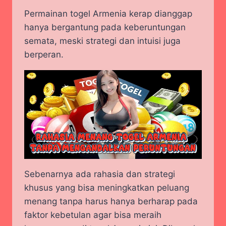
Permainan togel Armenia kerap dianggap
hanya bergantung pada keberuntungan
semata, meski strategi dan intuisi juga
berperan.
Sebenarnya ada rahasia dan strategi
khusus yang bisa meningkatkan peluang
menang tanpa harus hanya berharap pada
faktor kebetulan agar bisa meraih