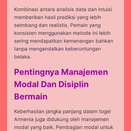
Kombinasi antara analisis data dan intuisi
memberikan hasil prediksi yang lebih
seimbang dan realistis. Pemain yang
konsisten menggunakan metode ini lebih
sering mendapatkan kemenangan bahkan
tanpa mengandalkan keberuntungan
belaka.
Pentingnya Manajemen
Modal Dan Disiplin
Bermain
Keberhasilan jangka panjang dalam togel
Armenia juga didukung oleh manajemen
modal yang baik. Pembagian modal untuk