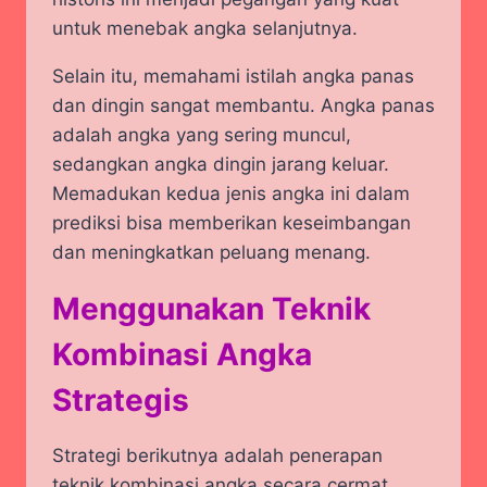
untuk menebak angka selanjutnya.
Selain itu, memahami istilah angka panas
dan dingin sangat membantu. Angka panas
adalah angka yang sering muncul,
sedangkan angka dingin jarang keluar.
Memadukan kedua jenis angka ini dalam
prediksi bisa memberikan keseimbangan
dan meningkatkan peluang menang.
Menggunakan Teknik
Kombinasi Angka
Strategis
Strategi berikutnya adalah penerapan
teknik kombinasi angka secara cermat.