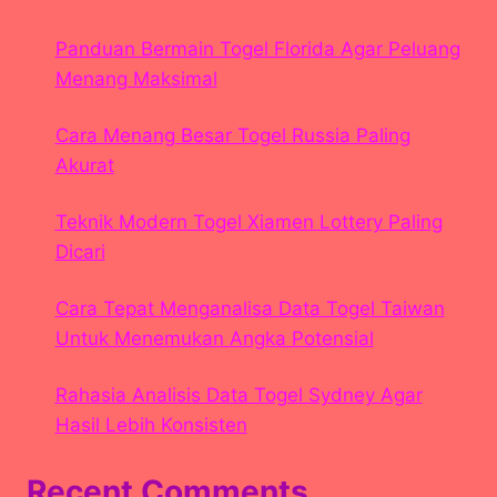
Panduan Bermain Togel Florida Agar Peluang
Menang Maksimal
Cara Menang Besar Togel Russia Paling
Akurat
Teknik Modern Togel Xiamen Lottery Paling
Dicari
Cara Tepat Menganalisa Data Togel Taiwan
Untuk Menemukan Angka Potensial
Rahasia Analisis Data Togel Sydney Agar
Hasil Lebih Konsisten
Recent Comments