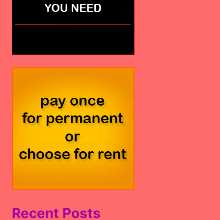
Recent Posts