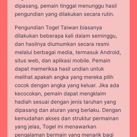
dipasang, pemain tinggal menunggu hasil
pengundian yang dilakukan secara rutin.
Pengundian Togel Taiwan biasanya
dilakukan beberapa kali dalam seminggu,
dan hasilnya diumumkan secara resmi
melalui berbagai media, termasuk Android,
situs web, dan aplikasi mobile. Pemain
dapat memeriksa hasil undian untuk
melihat apakah angka yang mereka pilih
cocok dengan angka yang keluar. Jika ada
kecocokan, pemain dapat mengklaim
hadiah sesuai dengan jenis taruhan yang
dipasang dan aturan yang berlaku. Dengan
kemudahan akses dan struktur permainan
yang jelas, Togel ini menawarkan
pengalaman bermain yang menarik bagi