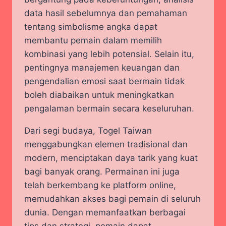
data hasil sebelumnya dan pemahaman
tentang simbolisme angka dapat
membantu pemain dalam memilih
kombinasi yang lebih potensial. Selain itu,
pentingnya manajemen keuangan dan
pengendalian emosi saat bermain tidak
boleh diabaikan untuk meningkatkan
pengalaman bermain secara keseluruhan.
Dari segi budaya, Togel Taiwan
menggabungkan elemen tradisional dan
modern, menciptakan daya tarik yang kuat
bagi banyak orang. Permainan ini juga
telah berkembang ke platform online,
memudahkan akses bagi pemain di seluruh
dunia. Dengan memanfaatkan berbagai
tips dan strategi, pemain dapat