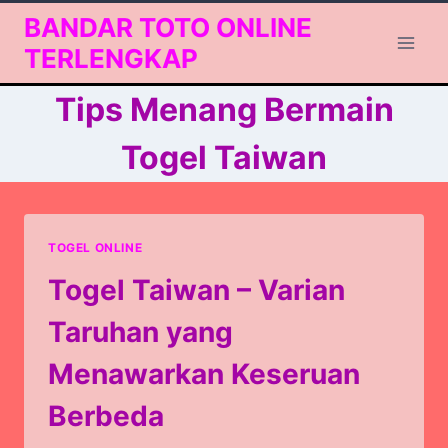
Skip
BANDAR TOTO ONLINE
to
TERLENGKAP
content
Tips Menang Bermain
Togel Taiwan
TOGEL ONLINE
Togel Taiwan – Varian
Taruhan yang
Menawarkan Keseruan
Berbeda