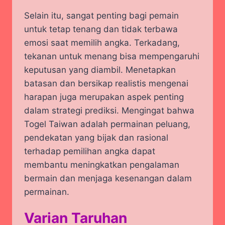
Selain itu, sangat penting bagi pemain
untuk tetap tenang dan tidak terbawa
emosi saat memilih angka. Terkadang,
tekanan untuk menang bisa mempengaruhi
keputusan yang diambil. Menetapkan
batasan dan bersikap realistis mengenai
harapan juga merupakan aspek penting
dalam strategi prediksi. Mengingat bahwa
Togel Taiwan adalah permainan peluang,
pendekatan yang bijak dan rasional
terhadap pemilihan angka dapat
membantu meningkatkan pengalaman
bermain dan menjaga kesenangan dalam
permainan.
Varian Taruhan