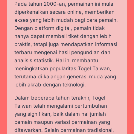
Pada tahun 2000-an, permainan ini mulai
diperkenalkan secara online, memberikan
akses yang lebih mudah bagi para pemain.
Dengan platform digital, pemain tidak
hanya dapat membeli tiket dengan lebih
praktis, tetapi juga mendapatkan informasi
terbaru mengenai hasil pengundian dan
analisis statistik. Hal ini membantu
meningkatkan popularitas Togel Taiwan,
terutama di kalangan generasi muda yang
lebih akrab dengan teknologi.
Dalam beberapa tahun terakhir, Togel
Taiwan telah mengalami pertumbuhan
yang signifikan, baik dalam hal jumlah
pemain maupun variasi permainan yang
ditawarkan. Selain permainan tradisional,