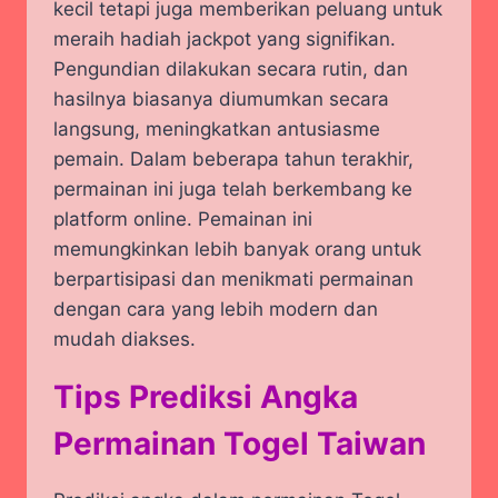
kecil tetapi juga memberikan peluang untuk
meraih hadiah jackpot yang signifikan.
Pengundian dilakukan secara rutin, dan
hasilnya biasanya diumumkan secara
langsung, meningkatkan antusiasme
pemain. Dalam beberapa tahun terakhir,
permainan ini juga telah berkembang ke
platform online. Pemainan ini
memungkinkan lebih banyak orang untuk
berpartisipasi dan menikmati permainan
dengan cara yang lebih modern dan
mudah diakses.
Tips Prediksi Angka
Permainan Togel Taiwan