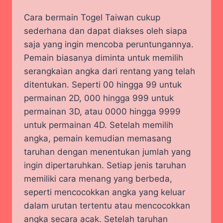
Cara bermain Togel Taiwan cukup
sederhana dan dapat diakses oleh siapa
saja yang ingin mencoba peruntungannya.
Pemain biasanya diminta untuk memilih
serangkaian angka dari rentang yang telah
ditentukan. Seperti 00 hingga 99 untuk
permainan 2D, 000 hingga 999 untuk
permainan 3D, atau 0000 hingga 9999
untuk permainan 4D. Setelah memilih
angka, pemain kemudian memasang
taruhan dengan menentukan jumlah yang
ingin dipertaruhkan. Setiap jenis taruhan
memiliki cara menang yang berbeda,
seperti mencocokkan angka yang keluar
dalam urutan tertentu atau mencocokkan
angka secara acak. Setelah taruhan