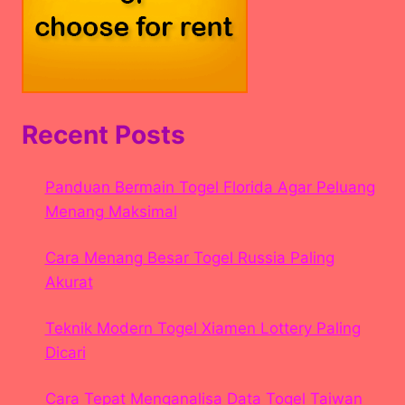
Recent Posts
Panduan Bermain Togel Florida Agar Peluang
Menang Maksimal
Cara Menang Besar Togel Russia Paling
Akurat
Teknik Modern Togel Xiamen Lottery Paling
Dicari
Cara Tepat Menganalisa Data Togel Taiwan