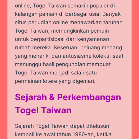
online, Togel Taiwan semakin populer di
kalangan pemain di berbagai usia. Banyak
situs perjudian online menawarkan taruhan
Togel Taiwan, memungkinkan pemain
untuk berpartisipasi dari kenyamanan
rumah mereka. Keseruan, peluang menang
yang menarik, dan antusiasme kolektif saat
menunggu hasil pengundian membuat
Togel Taiwan menjadi salah satu
permainan lotere yang digemari.
Sejarah & Perkembangan
Togel Taiwan
Sejarah Togel Taiwan dapat ditelusuri
kembali ke awal tahun 1980-an, ketika