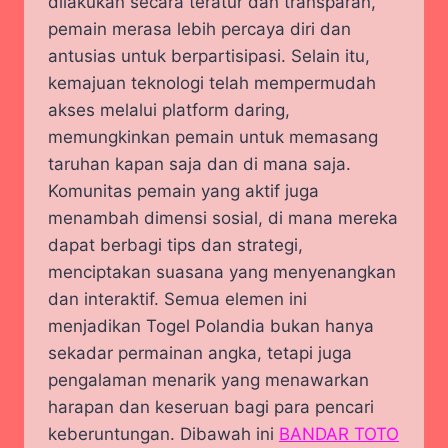
dilakukan secara teratur dan transparan,
pemain merasa lebih percaya diri dan
antusias untuk berpartisipasi. Selain itu,
kemajuan teknologi telah mempermudah
akses melalui platform daring,
memungkinkan pemain untuk memasang
taruhan kapan saja dan di mana saja.
Komunitas pemain yang aktif juga
menambah dimensi sosial, di mana mereka
dapat berbagi tips dan strategi,
menciptakan suasana yang menyenangkan
dan interaktif. Semua elemen ini
menjadikan Togel Polandia bukan hanya
sekadar permainan angka, tetapi juga
pengalaman menarik yang menawarkan
harapan dan keseruan bagi para pencari
keberuntungan. Dibawah ini
BANDAR TOTO