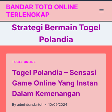
Skip
BANDAR TOTO ONLINE
to
TERLENGKAP
content
Strategi Bermain Togel
Polandia
TOGEL ONLINE
Togel Polandia – Sensasi
Game Online Yang Instan
Dalam Kemenangan
By
adminbandartoti
10/09/2024