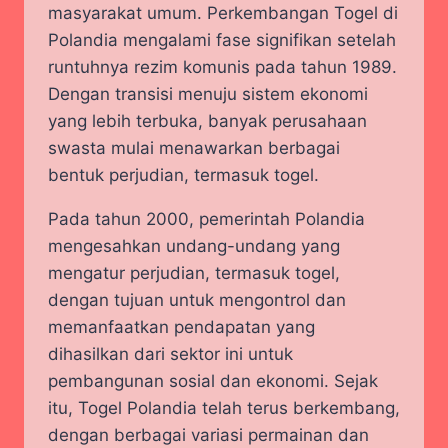
masyarakat umum. Perkembangan Togel di
Polandia mengalami fase signifikan setelah
runtuhnya rezim komunis pada tahun 1989.
Dengan transisi menuju sistem ekonomi
yang lebih terbuka, banyak perusahaan
swasta mulai menawarkan berbagai
bentuk perjudian, termasuk togel.
Pada tahun 2000, pemerintah Polandia
mengesahkan undang-undang yang
mengatur perjudian, termasuk togel,
dengan tujuan untuk mengontrol dan
memanfaatkan pendapatan yang
dihasilkan dari sektor ini untuk
pembangunan sosial dan ekonomi. Sejak
itu, Togel Polandia telah terus berkembang,
dengan berbagai variasi permainan dan