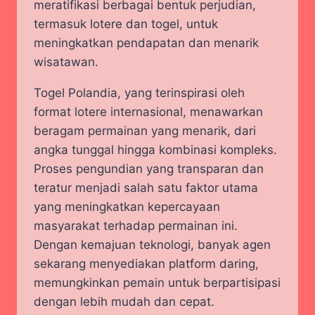
meratifikasi berbagai bentuk perjudian,
termasuk lotere dan togel, untuk
meningkatkan pendapatan dan menarik
wisatawan.
Togel Polandia, yang terinspirasi oleh
format lotere internasional, menawarkan
beragam permainan yang menarik, dari
angka tunggal hingga kombinasi kompleks.
Proses pengundian yang transparan dan
teratur menjadi salah satu faktor utama
yang meningkatkan kepercayaan
masyarakat terhadap permainan ini.
Dengan kemajuan teknologi, banyak agen
sekarang menyediakan platform daring,
memungkinkan pemain untuk berpartisipasi
dengan lebih mudah dan cepat.