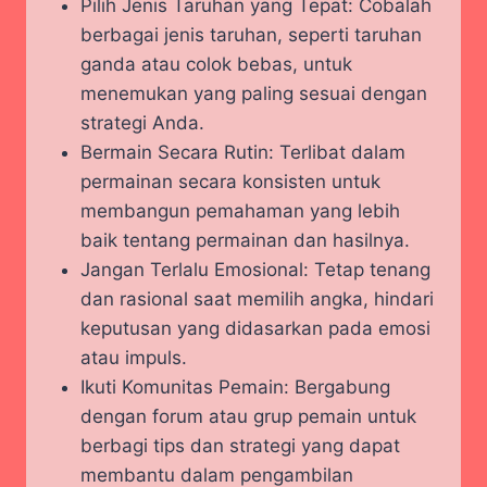
Pilih Jenis Taruhan yang Tepat: Cobalah
berbagai jenis taruhan, seperti taruhan
ganda atau colok bebas, untuk
menemukan yang paling sesuai dengan
strategi Anda.
Bermain Secara Rutin: Terlibat dalam
permainan secara konsisten untuk
membangun pemahaman yang lebih
baik tentang permainan dan hasilnya.
Jangan Terlalu Emosional: Tetap tenang
dan rasional saat memilih angka, hindari
keputusan yang didasarkan pada emosi
atau impuls.
Ikuti Komunitas Pemain: Bergabung
dengan forum atau grup pemain untuk
berbagi tips dan strategi yang dapat
membantu dalam pengambilan