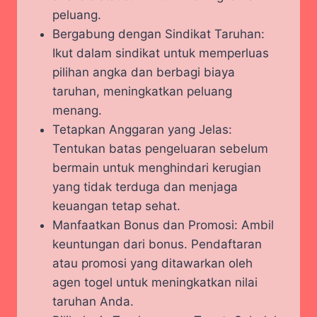
peluang.
Bergabung dengan Sindikat Taruhan:
Ikut dalam sindikat untuk memperluas
pilihan angka dan berbagi biaya
taruhan, meningkatkan peluang
menang.
Tetapkan Anggaran yang Jelas:
Tentukan batas pengeluaran sebelum
bermain untuk menghindari kerugian
yang tidak terduga dan menjaga
keuangan tetap sehat.
Manfaatkan Bonus dan Promosi: Ambil
keuntungan dari bonus. Pendaftaran
atau promosi yang ditawarkan oleh
agen togel untuk meningkatkan nilai
taruhan Anda.