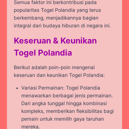
Semua faktor ini berkontribusi pada
popularitas Togel Polandia yang terus
berkembang, menjadikannya bagian
integral dari budaya hiburan di negara ini.
Keseruan & Keunikan
Togel Polandia
Berikut adalah poin-poin mengenai
keseruan dan keunikan Togel Polandia:
Variasi Permainan: Togel Polandia
menawarkan berbagai jenis permainan.
Dari angka tunggal hingga kombinasi
kompleks, memberikan fleksibilitas bagi
pemain untuk memilih gaya taruhan
mereka.