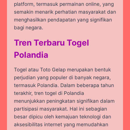
platform, termasuk permainan online, yang
semakin menarik perhatian masyarakat dan
menghasilkan pendapatan yang signifikan
bagi negara.
Tren Terbaru Togel
Polandia
Togel atau Toto Gelap merupakan bentuk
perjudian yang populer di banyak negara,
termasuk Polandia. Dalam beberapa tahun
terakhir, tren togel di Polandia
menunjukkan peningkatan signifikan dalam
partisipasi masyarakat. Hal ini sebagian
besar dipicu oleh kemajuan teknologi dan
aksesibilitas internet yang memudahkan