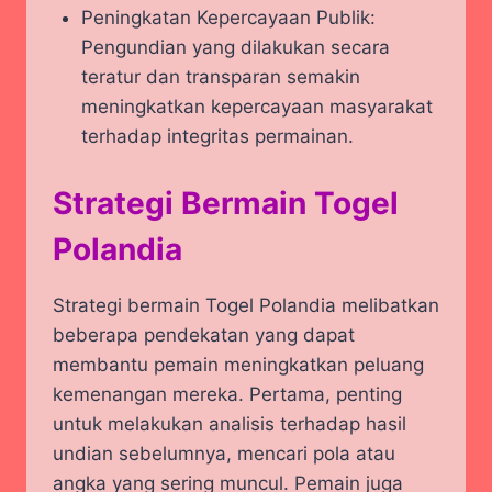
Peningkatan Kepercayaan Publik:
Pengundian yang dilakukan secara
teratur dan transparan semakin
meningkatkan kepercayaan masyarakat
terhadap integritas permainan.
Strategi Bermain Togel
Polandia
Strategi bermain Togel Polandia melibatkan
beberapa pendekatan yang dapat
membantu pemain meningkatkan peluang
kemenangan mereka. Pertama, penting
untuk melakukan analisis terhadap hasil
undian sebelumnya, mencari pola atau
angka yang sering muncul. Pemain juga