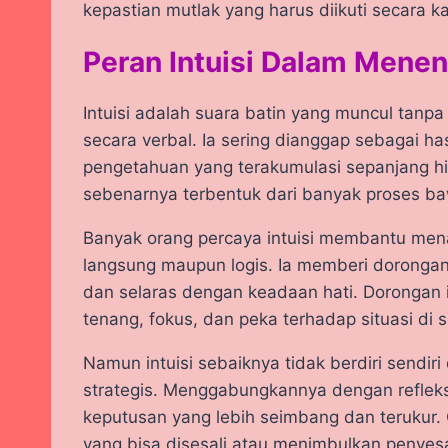
kepastian mutlak yang harus diikuti secara k
Peran Intuisi Dalam Menen
Intuisi adalah suara batin yang muncul tanpa 
secara verbal. Ia sering dianggap sebagai h
pengetahuan yang terakumulasi sepanjang hidu
sebenarnya terbentuk dari banyak proses b
Banyak orang percaya intuisi membantu mena
langsung maupun logis. Ia memberi dorongan 
dan selaras dengan keadaan hati. Dorongan 
tenang, fokus, dan peka terhadap situasi di s
Namun intuisi sebaiknya tidak berdiri sendi
strategis. Menggabungkannya dengan refleks
keputusan yang lebih seimbang dan terukur.
yang bisa disesali atau menimbulkan penyes