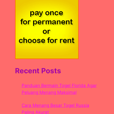
Recent Posts
Panduan Bermain Togel Florida Agar
Peluang Menang Maksimal
Cara Menang Besar Togel Russia
Paling Akurat