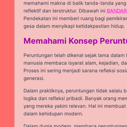
memahami makna di balik tanda-tanda yang m
reflektif dan terstruktur. Dibawah ini
BANDAR
Pendekatan ini memberi ruang bagi pemikiran
gesa dalam menyikapi ketidakpastian hidup.
Memahami Konsep Peruntu
Peruntungan telah dikenal sejak lama dalam
manusia membaca isyarat alam, kejadian, d
Proses ini sering menjadi sarana refleksi sosia
generasi.
Dalam praktiknya, peruntungan tidak selalu b
logika dan refleksi pribadi. Banyak orang
yang mereka yakini relevan. Hal ini membuat
dalam kehidupan modern.
Dalam dunia modern, membaca peruntungan m