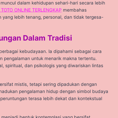
uncul dalam kehidupan sehari-hari secara lebih
 TOTO ONLINE TERLENGKAP
membahas
 yang lebih tenang, personal, dan tidak tergesa-
ngan Dalam Tradisi
 berbagai kebudayaan. Ia dipahami sebagai cara
an pengalaman untuk menarik makna tertentu.
l, spiritual, dan psikologis yang diwariskan lintas
ersifat mistis, tetapi sering dipadukan dengan
 memadukan pengalaman hidup dengan simbol budaya
 peruntungan terasa lebih dekat dan kontekstual
enjadi bentuk kontemplasi yang bersifat