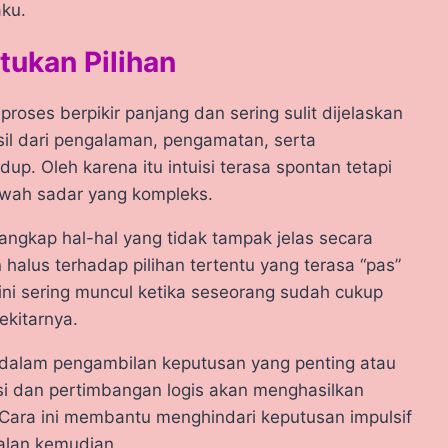
aku.
tukan Pilihan
proses berpikir panjang dan sering sulit dijelaskan
asil dari pengalaman, pengamatan, serta
p. Oleh karena itu intuisi terasa spontan tetapi
awah sadar yang kompleks.
ngkap hal-hal yang tidak tampak jelas secara
halus terhadap pilihan tertentu yang terasa “pas”
ini sering muncul ketika seseorang sudah cukup
ekitarnya.
ri dalam pengambilan keputusan yang penting atau
i dan pertimbangan logis akan menghasilkan
 Cara ini membantu menghindari keputusan impulsif
alan kemudian.