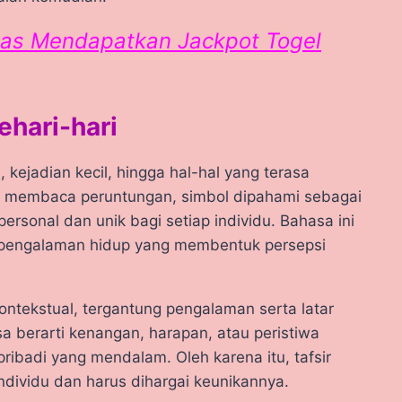
as Mendapatkan Jackpot Togel
hari-hari
 kejadian kecil, hingga hal-hal yang terasa
m membaca peruntungan, simbol dipahami sebagai
sonal dan unik bagi setiap individu. Bahasa ini
ta pengalaman hidup yang membentuk persepsi
ontekstual, tergantung pengalaman serta latar
a berarti kenangan, harapan, atau peristiwa
ribadi yang mendalam. Oleh karena itu, tafsir
ndividu dan harus dihargai keunikannya.