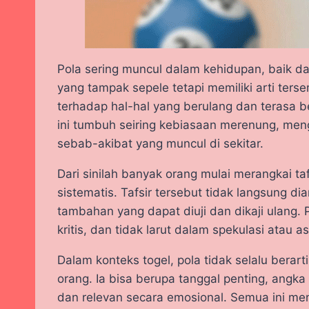
Pola sering muncul dalam kehidupan, baik da
yang tampak sepele tetapi memiliki arti ters
terhadap hal-hal yang berulang dan terasa 
ini tumbuh seiring kebiasaan merenung, men
sebab-akibat yang muncul di sekitar.
Dari sinilah banyak orang mulai merangkai ta
sistematis. Tafsir tersebut tidak langsung 
tambahan yang dapat diuji dan dikaji ulang. 
kritis, dan tidak larut dalam spekulasi atau 
Dalam konteks togel, pola tidak selalu berar
orang. Ia bisa berupa tanggal penting, angka
dan relevan secara emosional. Semua ini menj