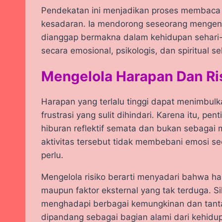
Pendekatan ini menjadikan proses membaca pe
kesadaran. Ia mendorong seseorang mengenal
dianggap bermakna dalam kehidupan sehari-h
secara emosional, psikologis, dan spiritual se
Mengelola Harapan Dan Ri
Harapan yang terlalu tinggi dapat menimbu
frustrasi yang sulit dihindari. Karena itu,
hiburan reflektif semata dan bukan sebagai 
aktivitas tersebut tidak membebani emosi s
perlu.
Mengelola risiko berarti menyadari bahwa ha
maupun faktor eksternal yang tak terduga. S
menghadapi berbagai kemungkinan dan tantan
dipandang sebagai bagian alami dari kehidup