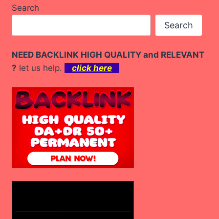
Search
Search
NEED BACKLINK HIGH QUALITY and RELEVANT
?
let us help.
click here