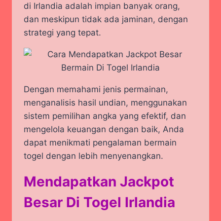
di Irlandia adalah impian banyak orang,
dan meskipun tidak ada jaminan, dengan
strategi yang tepat.
Dengan memahami jenis permainan,
menganalisis hasil undian, menggunakan
sistem pemilihan angka yang efektif, dan
mengelola keuangan dengan baik, Anda
dapat menikmati pengalaman bermain
togel dengan lebih menyenangkan.
Mendapatkan Jackpot
Besar Di Togel Irlandia