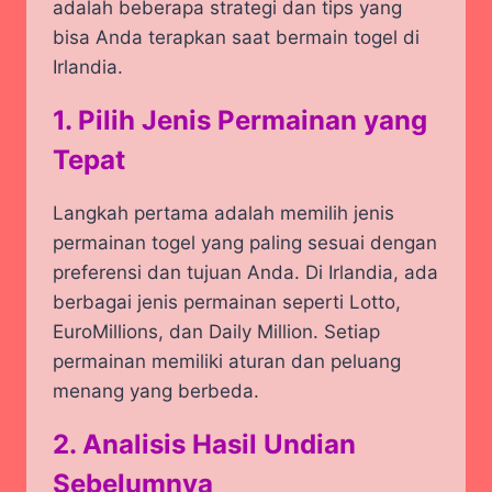
adalah beberapa strategi dan tips yang
bisa Anda terapkan saat bermain togel di
Irlandia.
1. Pilih Jenis Permainan yang
Tepat
Langkah pertama adalah memilih jenis
permainan togel yang paling sesuai dengan
preferensi dan tujuan Anda. Di Irlandia, ada
berbagai jenis permainan seperti Lotto,
EuroMillions, dan Daily Million. Setiap
permainan memiliki aturan dan peluang
menang yang berbeda.
2. Analisis Hasil Undian
Sebelumnya