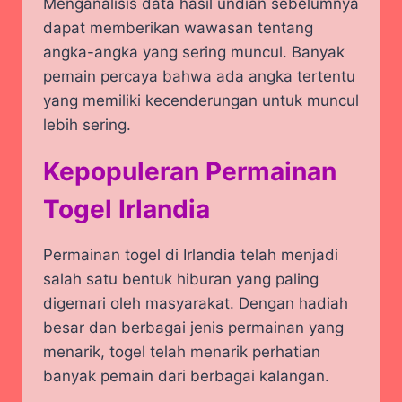
Menganalisis data hasil undian sebelumnya
dapat memberikan wawasan tentang
angka-angka yang sering muncul. Banyak
pemain percaya bahwa ada angka tertentu
yang memiliki kecenderungan untuk muncul
lebih sering.
Kepopuleran Permainan
Togel Irlandia
Permainan togel di Irlandia telah menjadi
salah satu bentuk hiburan yang paling
digemari oleh masyarakat. Dengan hadiah
besar dan berbagai jenis permainan yang
menarik, togel telah menarik perhatian
banyak pemain dari berbagai kalangan.