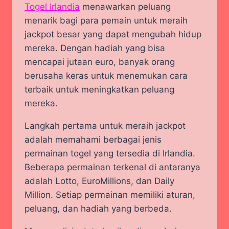
Togel Irlandia
menawarkan peluang
menarik bagi para pemain untuk meraih
jackpot besar yang dapat mengubah hidup
mereka. Dengan hadiah yang bisa
mencapai jutaan euro, banyak orang
berusaha keras untuk menemukan cara
terbaik untuk meningkatkan peluang
mereka.
Langkah pertama untuk meraih jackpot
adalah memahami berbagai jenis
permainan togel yang tersedia di Irlandia.
Beberapa permainan terkenal di antaranya
adalah Lotto, EuroMillions, dan Daily
Million. Setiap permainan memiliki aturan,
peluang, dan hadiah yang berbeda.