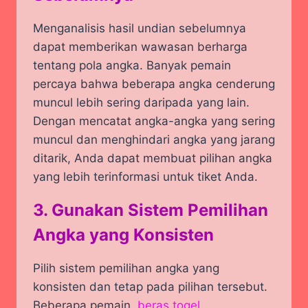
Menganalisis hasil undian sebelumnya
dapat memberikan wawasan berharga
tentang pola angka. Banyak pemain
percaya bahwa beberapa angka cenderung
muncul lebih sering daripada yang lain.
Dengan mencatat angka-angka yang sering
muncul dan menghindari angka yang jarang
ditarik, Anda dapat membuat pilihan angka
yang lebih terinformasi untuk tiket Anda.
3. Gunakan Sistem Pemilihan
Angka yang Konsisten
Pilih sistem pemilihan angka yang
konsisten dan tetap pada pilihan tersebut.
Beberapa pemain
beras togel