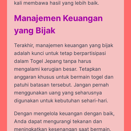
kali membawa hasil yang lebih baik.
Manajemen Keuangan
yang Bijak
Terakhir, manajemen keuangan yang bijak
adalah kunci untuk tetap berpartisipasi
dalam Togel Jepang tanpa harus
mengalami kerugian besar. Tetapkan
anggaran khusus untuk bermain togel dan
patuhi batasan tersebut. Jangan pernah
menggunakan uang yang seharusnya
digunakan untuk kebutuhan sehari-hari.
Dengan mengelola keuangan dengan baik,
Anda dapat mengurangi tekanan dan
meningkatkan kesenangan saat bermain.