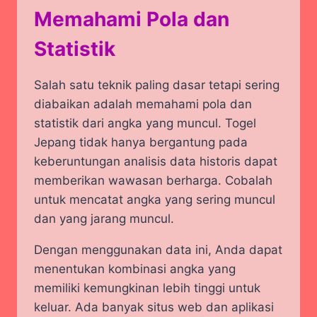
Memahami Pola dan
Statistik
Salah satu teknik paling dasar tetapi sering
diabaikan adalah memahami pola dan
statistik dari angka yang muncul. Togel
Jepang tidak hanya bergantung pada
keberuntungan analisis data historis dapat
memberikan wawasan berharga. Cobalah
untuk mencatat angka yang sering muncul
dan yang jarang muncul.
Dengan menggunakan data ini, Anda dapat
menentukan kombinasi angka yang
memiliki kemungkinan lebih tinggi untuk
keluar. Ada banyak situs web dan aplikasi