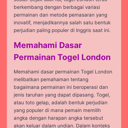
berkembang dengan berbagai variasi
permainan dan metode pemasaran yang
inovatif, menjadikannya salah satu bentuk
perjudian paling populer di Inggris saat ini.
Memahami Dasar
Permainan Togel London
Memahami dasar permainan Togel London
melibatkan pemahaman tentang
bagaimana permainan ini beroperasi dan
jenis taruhan yang dapat dipasang. Togel,
atau toto gelap, adalah bentuk perjudian
yang populer di mana pemain memilih
angka dengan harapan angka tersebut
akan keluar dalam undian. Dalam konteks