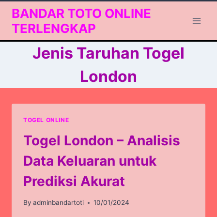
Skip
BANDAR TOTO ONLINE
to
TERLENGKAP
content
Jenis Taruhan Togel
London
TOGEL ONLINE
Togel London – Analisis
Data Keluaran untuk
Prediksi Akurat
By
adminbandartoti
10/01/2024