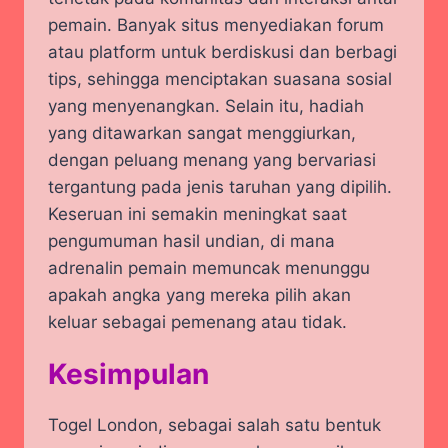
pemain. Banyak situs menyediakan forum
atau platform untuk berdiskusi dan berbagi
tips, sehingga menciptakan suasana sosial
yang menyenangkan. Selain itu, hadiah
yang ditawarkan sangat menggiurkan,
dengan peluang menang yang bervariasi
tergantung pada jenis taruhan yang dipilih.
Keseruan ini semakin meningkat saat
pengumuman hasil undian, di mana
adrenalin pemain memuncak menunggu
apakah angka yang mereka pilih akan
keluar sebagai pemenang atau tidak.
Kesimpulan
Togel London, sebagai salah satu bentuk