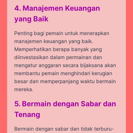
4. Manajemen Keuangan
yang Baik
Penting bagi pemain untuk menerapkan
manajemen keuangan yang baik.
Memperhatikan berapa banyak yang
diinvestasikan dalam permainan dan
mengatur anggaran secara bijaksana akan
membantu pemain menghindari kerugian
besar dan memperpanjang waktu bermain
mereka.
5. Bermain dengan Sabar dan
Tenang
Bermain dengan sabar dan tidak terburu-