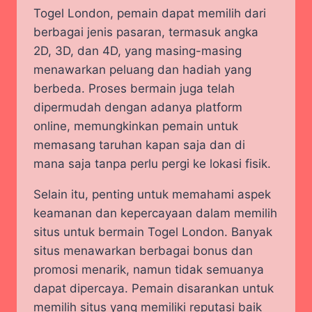
Togel London, pemain dapat memilih dari
berbagai jenis pasaran, termasuk angka
2D, 3D, dan 4D, yang masing-masing
menawarkan peluang dan hadiah yang
berbeda. Proses bermain juga telah
dipermudah dengan adanya platform
online, memungkinkan pemain untuk
memasang taruhan kapan saja dan di
mana saja tanpa perlu pergi ke lokasi fisik.
Selain itu, penting untuk memahami aspek
keamanan dan kepercayaan dalam memilih
situs untuk bermain Togel London. Banyak
situs menawarkan berbagai bonus dan
promosi menarik, namun tidak semuanya
dapat dipercaya. Pemain disarankan untuk
memilih situs yang memiliki reputasi baik