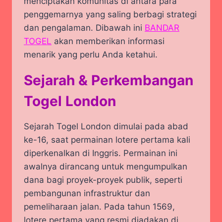
menciptakan komunitas di antara para
penggemarnya yang saling berbagi strategi
dan pengalaman. Dibawah ini
BANDAR
TOGEL
akan memberikan informasi
menarik yang perlu Anda ketahui.
Sejarah & Perkembangan
Togel London
Sejarah Togel London dimulai pada abad
ke-16, saat permainan lotere pertama kali
diperkenalkan di Inggris. Permainan ini
awalnya dirancang untuk mengumpulkan
dana bagi proyek-proyek publik, seperti
pembangunan infrastruktur dan
pemeliharaan jalan. Pada tahun 1569,
lotere pertama yang resmi diadakan di