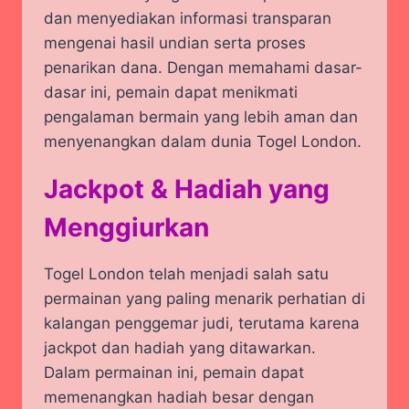
dan menyediakan informasi transparan
mengenai hasil undian serta proses
penarikan dana. Dengan memahami dasar-
dasar ini, pemain dapat menikmati
pengalaman bermain yang lebih aman dan
menyenangkan dalam dunia Togel London.
Jackpot & Hadiah yang
Menggiurkan
Togel London telah menjadi salah satu
permainan yang paling menarik perhatian di
kalangan penggemar judi, terutama karena
jackpot dan hadiah yang ditawarkan.
Dalam permainan ini, pemain dapat
memenangkan hadiah besar dengan