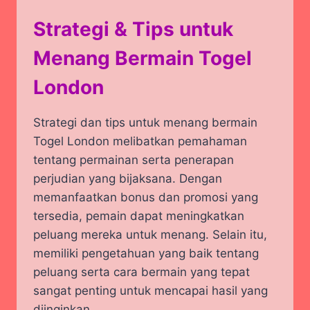
Strategi & Tips untuk
Menang Bermain Togel
London
Strategi dan tips untuk menang bermain
Togel London melibatkan pemahaman
tentang permainan serta penerapan
perjudian yang bijaksana. Dengan
memanfaatkan bonus dan promosi yang
tersedia, pemain dapat meningkatkan
peluang mereka untuk menang. Selain itu,
memiliki pengetahuan yang baik tentang
peluang serta cara bermain yang tepat
sangat penting untuk mencapai hasil yang
diinginkan.