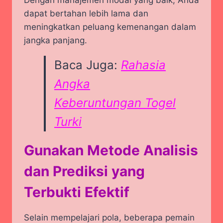
Dengan manajemen modal yang baik, Anda
dapat bertahan lebih lama dan
meningkatkan peluang kemenangan dalam
jangka panjang.
Baca Juga:
Rahasia
Angka
Keberuntungan Togel
Turki
Gunakan Metode Analisis
dan Prediksi yang
Terbukti Efektif
Selain mempelajari pola, beberapa pemain