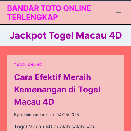
Skip
BANDAR TOTO ONLINE
to
TERLENGKAP
content
Jackpot Togel Macau 4D
TOGEL ONLINE
Cara Efektif Meraih
Kemenangan di Togel
Macau 4D
By
adminbandartoti
04/25/2025
Togel Macau 4D adalah salah satu