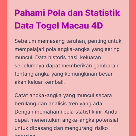
Pahami Pola dan Statistik
Data Togel Macau 4D
Sebelum memasang taruhan, penting untuk
mempelajari pola angka-angka yang sering
muncul. Data historis hasil keluaran
sebelumnya dapat memberikan gambaran
tentang angka yang kemungkinan besar
akan keluar kembali.
Catat angka-angka yang muncul secara
berulang dan analisis tren yang ada.
Dengan memahami pola statistik ini, Anda
dapat menentukan angka-angka potensial
untuk dipasang dan mengurangi risiko