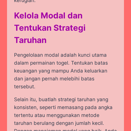
kerugian.
Kelola Modal dan
Tentukan Strategi
Taruhan
Pengelolaan modal adalah kunci utama
dalam permainan togel. Tentukan batas
keuangan yang mampu Anda keluarkan
dan jangan pernah melebihi batas
tersebut.
Selain itu, buatlah strategi taruhan yang
konsisten, seperti memasang pada angka
tertentu atau menggunakan metode
taruhan berulang dengan jumlah kecil.