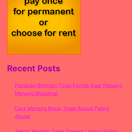
Recent Posts
Panduan Bermain Togel Florida Agar Peluang
Menang Maksimal
Cara Menang Besar Togel Russia Paling
Akurat
Teknik Modern Togel Xiamen Lottery Paling