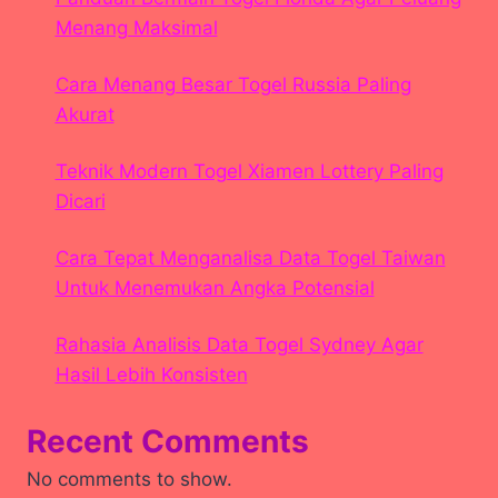
Menang Maksimal
Cara Menang Besar Togel Russia Paling
Akurat
Teknik Modern Togel Xiamen Lottery Paling
Dicari
Cara Tepat Menganalisa Data Togel Taiwan
Untuk Menemukan Angka Potensial
Rahasia Analisis Data Togel Sydney Agar
Hasil Lebih Konsisten
Recent Comments
No comments to show.