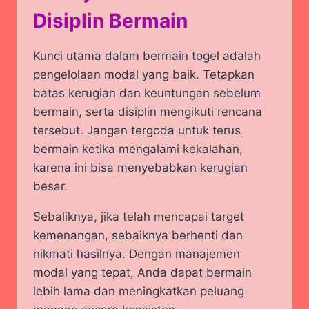
Disiplin Bermain
Kunci utama dalam bermain togel adalah
pengelolaan modal yang baik. Tetapkan
batas kerugian dan keuntungan sebelum
bermain, serta disiplin mengikuti rencana
tersebut. Jangan tergoda untuk terus
bermain ketika mengalami kekalahan,
karena ini bisa menyebabkan kerugian
besar.
Sebaliknya, jika telah mencapai target
kemenangan, sebaiknya berhenti dan
nikmati hasilnya. Dengan manajemen
modal yang tepat, Anda dapat bermain
lebih lama dan meningkatkan peluang