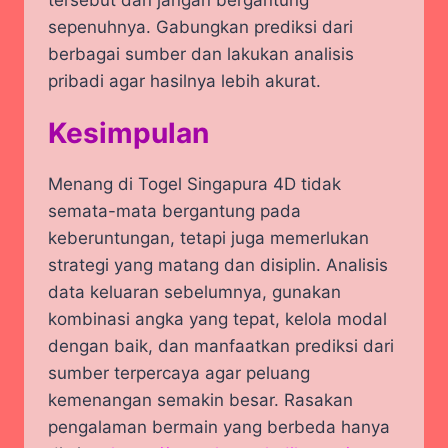
tersebut dan jangan bergantung
sepenuhnya. Gabungkan prediksi dari
berbagai sumber dan lakukan analisis
pribadi agar hasilnya lebih akurat.
Kesimpulan
Menang di Togel Singapura 4D tidak
semata-mata bergantung pada
keberuntungan, tetapi juga memerlukan
strategi yang matang dan disiplin. Analisis
data keluaran sebelumnya, gunakan
kombinasi angka yang tepat, kelola modal
dengan baik, dan manfaatkan prediksi dari
sumber terpercaya agar peluang
kemenangan semakin besar. Rasakan
pengalaman bermain yang berbeda hanya