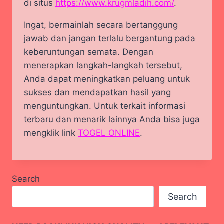
di situs
https://www.krugmladih.com/
.
Ingat, bermainlah secara bertanggung
jawab dan jangan terlalu bergantung pada
keberuntungan semata. Dengan
menerapkan langkah-langkah tersebut,
Anda dapat meningkatkan peluang untuk
sukses dan mendapatkan hasil yang
menguntungkan. Untuk terkait informasi
terbaru dan menarik lainnya Anda bisa juga
mengklik link
TOGEL ONLINE
.
Search
Search