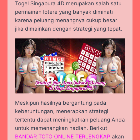
Togel Singapura 4D merupakan salah satu
permainan lotere yang banyak diminati
karena peluang menangnya cukup besar
jika dimainkan dengan strategi yang tepat.
Meskipun hasilnya bergantung pada
keberuntungan, menerapkan strategi
tertentu dapat meningkatkan peluang Anda
untuk memenangkan hadiah. Berikut
BANDAR TOTO ONLINE TERLENGKAP
akan