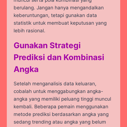
muncul serta pola kombinasi yang
berulang. Jangan hanya mengandalkan
keberuntungan, tetapi gunakan data
statistik untuk membuat keputusan yang
lebih rasional.
Gunakan Strategi
Prediksi dan Kombinasi
Angka
Setelah menganalisis data keluaran,
cobalah untuk menggabungkan angka-
angka yang memiliki peluang tinggi muncul
kembali. Beberapa pemain menggunakan
metode prediksi berdasarkan angka yang
sedang trending atau angka yang belum