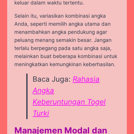
keluar dalam waktu tertentu.
Selain itu, variasikan kombinasi angka
Anda, seperti memilih angka utama dan
menambahkan angka pendukung agar
peluang menang semakin besar. Jangan
terlalu berpegang pada satu angka saja,
melainkan buat beberapa kombinasi untuk
meningkatkan kemungkinan keberhasilan.
Baca Juga:
Rahasia
Angka
Keberuntungan Togel
Turki
Manajemen Modal dan