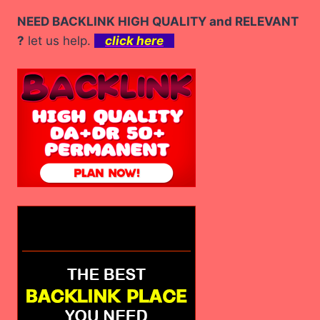
NEED BACKLINK HIGH QUALITY and RELEVANT
?
let us help.
click here