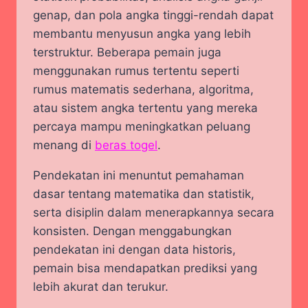
genap, dan pola angka tinggi-rendah dapat
membantu menyusun angka yang lebih
terstruktur. Beberapa pemain juga
menggunakan rumus tertentu seperti
rumus matematis sederhana, algoritma,
atau sistem angka tertentu yang mereka
percaya mampu meningkatkan peluang
menang di
beras togel
.
Pendekatan ini menuntut pemahaman
dasar tentang matematika dan statistik,
serta disiplin dalam menerapkannya secara
konsisten. Dengan menggabungkan
pendekatan ini dengan data historis,
pemain bisa mendapatkan prediksi yang
lebih akurat dan terukur.