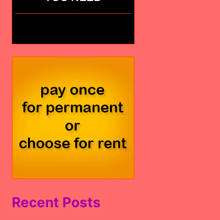
Recent Posts