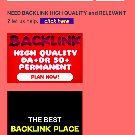
NEED BACKLINK HIGH QUALITY and RELEVANT
?
let us help.
click here