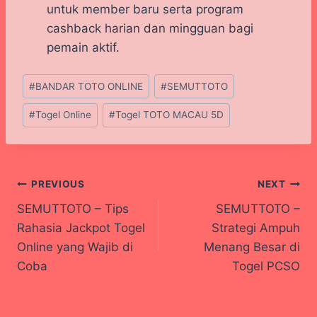
untuk member baru serta program
cashback harian dan mingguan bagi
pemain aktif.
Post
#
BANDAR TOTO ONLINE
#
SEMUTTOTO
Tags:
#
Togel Online
#
Togel TOTO MACAU 5D
Post
PREVIOUS
NEXT
SEMUTTOTO – Tips
SEMUTTOTO –
navigation
Rahasia Jackpot Togel
Strategi Ampuh
Online yang Wajib di
Menang Besar di
Coba
Togel PCSO