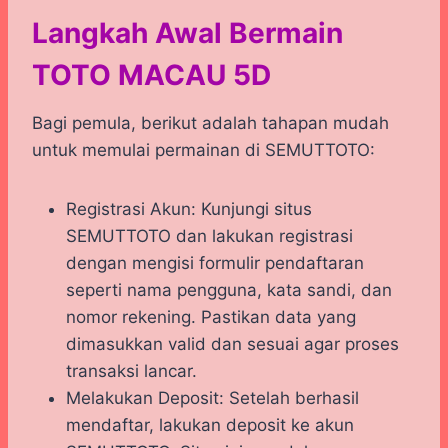
Langkah Awal Bermain
TOTO MACAU 5D
Bagi pemula, berikut adalah tahapan mudah
untuk memulai permainan di SEMUTTOTO:
Registrasi Akun: Kunjungi situs
SEMUTTOTO dan lakukan registrasi
dengan mengisi formulir pendaftaran
seperti nama pengguna, kata sandi, dan
nomor rekening. Pastikan data yang
dimasukkan valid dan sesuai agar proses
transaksi lancar.
Melakukan Deposit: Setelah berhasil
mendaftar, lakukan deposit ke akun