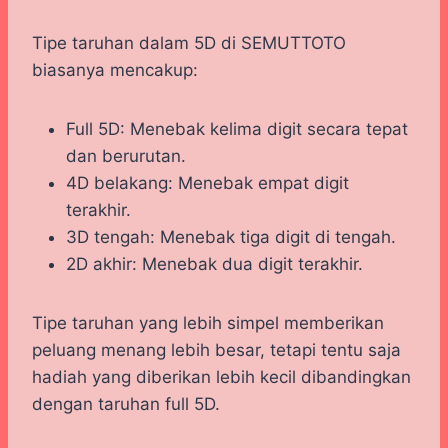
Tipe taruhan dalam 5D di SEMUTTOTO
biasanya mencakup:
Full 5D: Menebak kelima digit secara tepat
dan berurutan.
4D belakang: Menebak empat digit
terakhir.
3D tengah: Menebak tiga digit di tengah.
2D akhir: Menebak dua digit terakhir.
Tipe taruhan yang lebih simpel memberikan
peluang menang lebih besar, tetapi tentu saja
hadiah yang diberikan lebih kecil dibandingkan
dengan taruhan full 5D.