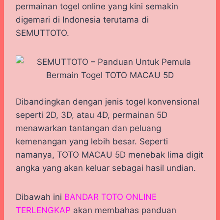
t
e
s
e
p
e
r
permainan togel online yang kini semakin
s
b
e
g
e
e
digemari di Indonesia terutama di
A
o
n
r
SEMUTTOTO.
p
o
g
a
p
k
e
m
r
Dibandingkan dengan jenis togel konvensional
seperti 2D, 3D, atau 4D, permainan 5D
menawarkan tantangan dan peluang
kemenangan yang lebih besar. Seperti
namanya, TOTO MACAU 5D menebak lima digit
angka yang akan keluar sebagai hasil undian.
Dibawah ini
BANDAR TOTO ONLINE
TERLENGKAP
akan membahas panduan