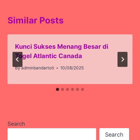
Similar Posts
Kunci Sukses Menang Besar di
Togel Atlantic Canada
By
adminbandartoti
10/08/2025
Search
Search