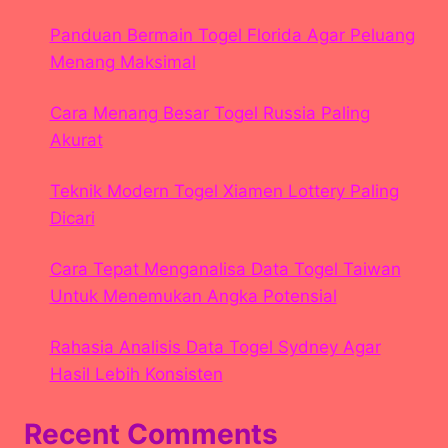
Panduan Bermain Togel Florida Agar Peluang
Menang Maksimal
Cara Menang Besar Togel Russia Paling
Akurat
Teknik Modern Togel Xiamen Lottery Paling
Dicari
Cara Tepat Menganalisa Data Togel Taiwan
Untuk Menemukan Angka Potensial
Rahasia Analisis Data Togel Sydney Agar
Hasil Lebih Konsisten
Recent Comments