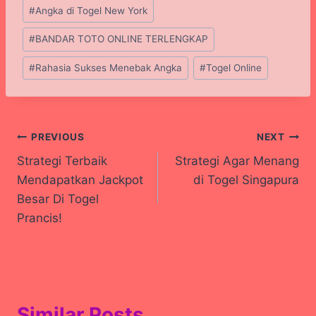
Post
#
Angka di Togel New York
Tags:
#
BANDAR TOTO ONLINE TERLENGKAP
#
Rahasia Sukses Menebak Angka
#
Togel Online
Post
PREVIOUS
NEXT
Strategi Terbaik
Strategi Agar Menang
navigation
Mendapatkan Jackpot
di Togel Singapura
Besar Di Togel
Prancis!
Similar Posts