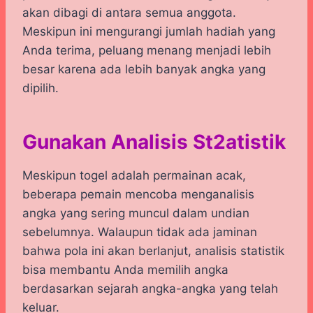
akan dibagi di antara semua anggota.
Meskipun ini mengurangi jumlah hadiah yang
Anda terima, peluang menang menjadi lebih
besar karena ada lebih banyak angka yang
dipilih.
Gunakan Analisis St2atistik
Meskipun togel adalah permainan acak,
beberapa pemain mencoba menganalisis
angka yang sering muncul dalam undian
sebelumnya. Walaupun tidak ada jaminan
bahwa pola ini akan berlanjut, analisis statistik
bisa membantu Anda memilih angka
berdasarkan sejarah angka-angka yang telah
keluar.