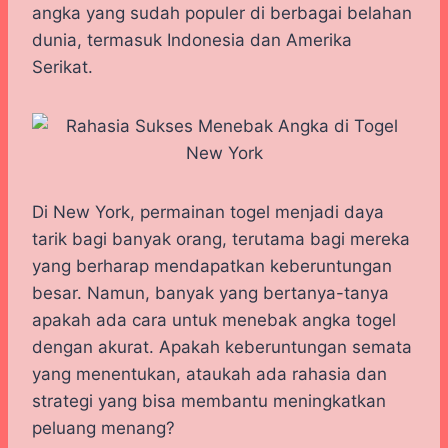
t
e
s
e
p
e
r
angka yang sudah populer di berbagai belahan
s
b
e
g
e
e
dunia, termasuk Indonesia dan Amerika
A
o
n
r
Serikat.
p
o
g
a
p
k
e
m
r
Di New York, permainan togel menjadi daya
tarik bagi banyak orang, terutama bagi mereka
yang berharap mendapatkan keberuntungan
besar. Namun, banyak yang bertanya-tanya
apakah ada cara untuk menebak angka togel
dengan akurat. Apakah keberuntungan semata
yang menentukan, ataukah ada rahasia dan
strategi yang bisa membantu meningkatkan
peluang menang?