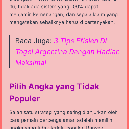
itu, tidak ada sistem yang 100% dapat
menjamin kemenangan, dan segala klaim yang
mengatakan sebaliknya harus dipertanyakan.
Baca Juga:
3 Tips Efisien Di
Togel Argentina Dengan Hadiah
Maksimal
Pilih Angka yang Tidak
Populer
Salah satu strategi yang sering dianjurkan oleh
para pemain berpengalaman adalah memilih
angka yang tidak terlalu populer. Banyak