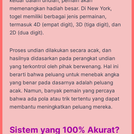
keluar dalam undian, pemain akan
memenangkan hadiah besar. Di New York,
togel memiliki berbagai jenis permainan,
termasuk 4D (empat digit), 3D (tiga digit), dan
2D (dua digit).
Proses undian dilakukan secara acak, dan
hasilnya didasarkan pada perangkat undian
yang terkontrol oleh pihak berwenang. Hal ini
berarti bahwa peluang untuk menebak angka
yang benar pada dasarnya adalah peluang
acak. Namun, banyak pemain yang percaya
bahwa ada pola atau trik tertentu yang dapat
membantu meningkatkan peluang mereka.
Sistem yang 100% Akurat?