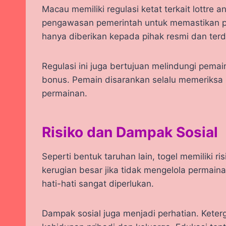
Macau memiliki regulasi ketat terkait lottre
pengawasan pemerintah untuk memastikan per
hanya diberikan kepada pihak resmi dan terd
Regulasi ini juga bertujuan melindungi pemai
bonus. Pemain disarankan selalu memeriksa 
permainan.
Risiko dan Dampak Sosial
Seperti bentuk taruhan lain, togel memiliki ri
kerugian besar jika tidak mengelola permain
hati-hati sangat diperlukan.
Dampak sosial juga menjadi perhatian. Kete