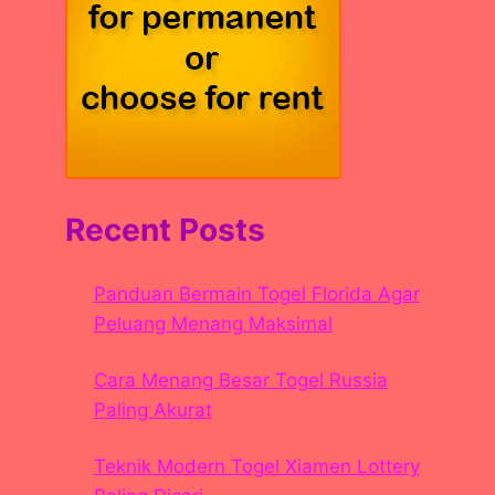
Recent Posts
Panduan Bermain Togel Florida Agar
Peluang Menang Maksimal
Cara Menang Besar Togel Russia
Paling Akurat
Teknik Modern Togel Xiamen Lottery