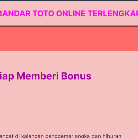
BANDAR TOTO ONLINE TERLENGKA
Siap Memberi Bonus
 hangat di kalangan penggemar angka dan hiburan