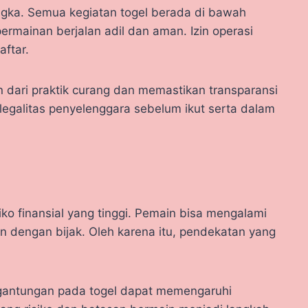
 angka. Semua kegiatan togel berada di bawah
mainan berjalan adil dan aman. Izin operasi
aftar.
n dari praktik curang dan memastikan transparansi
legalitas penyelenggara sebelum ikut serta dalam
siko finansial yang tinggi. Pemain bisa mengalami
an dengan bijak. Oleh karena itu, pendekatan yang
rgantungan pada togel dapat memengaruhi