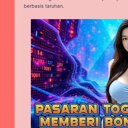
t
e
s
e
p
e
r
berbasis taruhan.
s
b
e
g
e
e
A
o
n
r
p
o
g
a
p
k
e
m
r