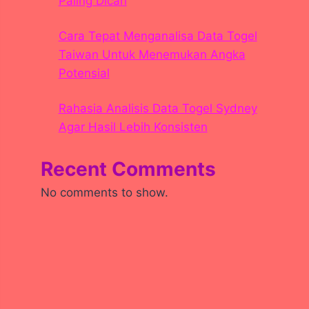
Paling Dicari
Cara Tepat Menganalisa Data Togel
Taiwan Untuk Menemukan Angka
Potensial
Rahasia Analisis Data Togel Sydney
Agar Hasil Lebih Konsisten
Recent Comments
No comments to show.