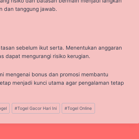
tang risiko dan batasan bermain menjadi langkah
n dan tanggung jawab.
tasan sebelum ikut serta. Menentukan anggaran
as dapat mengurangi risiko kerugian.
resmi mengenai bonus dan promosi membantu
tetap menjadi kunci utama agar pengalaman tetap
ogel
#
Togel Gacor Hari Ini
#
Togel Online