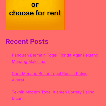
Recent Posts
Panduan Bermain Togel Florida Agar Peluang
Menang Maksimal
Cara Menang Besar Togel Russia Paling
Akurat
Teknik Modern Togel Xiamen Lottery Paling
Dicari