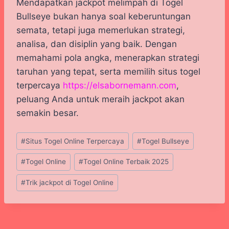
Mendapatkan jackpot melimpah di Togel
Bullseye bukan hanya soal keberuntungan
semata, tetapi juga memerlukan strategi,
analisa, dan disiplin yang baik. Dengan
memahami pola angka, menerapkan strategi
taruhan yang tepat, serta memilih situs togel
terpercaya
https://elsabornemann.com
,
peluang Anda untuk meraih jackpot akan
semakin besar.
Post
#
Situs Togel Online Terpercaya
#
Togel Bullseye
Tags:
#
Togel Online
#
Togel Online Terbaik 2025
#
Trik jackpot di Togel Online