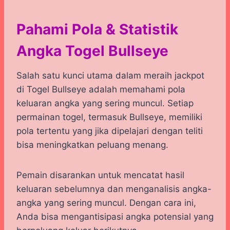
Pahami Pola & Statistik
Angka Togel Bullseye
Salah satu kunci utama dalam meraih jackpot
di Togel Bullseye adalah memahami pola
keluaran angka yang sering muncul. Setiap
permainan togel, termasuk Bullseye, memiliki
pola tertentu yang jika dipelajari dengan teliti
bisa meningkatkan peluang menang.
Pemain disarankan untuk mencatat hasil
keluaran sebelumnya dan menganalisis angka-
angka yang sering muncul. Dengan cara ini,
Anda bisa mengantisipasi angka potensial yang