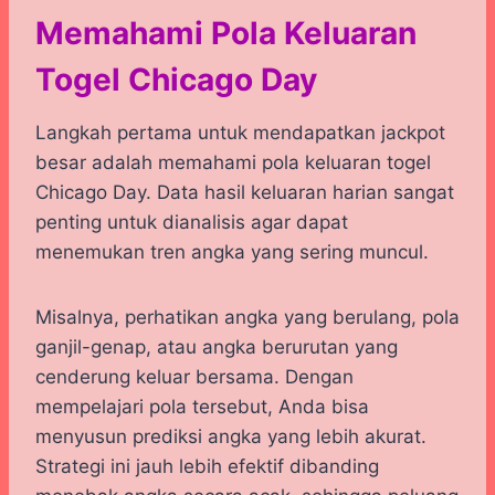
Memahami Pola Keluaran
Togel Chicago Day
Langkah pertama untuk mendapatkan jackpot
besar adalah memahami pola keluaran togel
Chicago Day. Data hasil keluaran harian sangat
penting untuk dianalisis agar dapat
menemukan tren angka yang sering muncul.
Misalnya, perhatikan angka yang berulang, pola
ganjil-genap, atau angka berurutan yang
cenderung keluar bersama. Dengan
mempelajari pola tersebut, Anda bisa
menyusun prediksi angka yang lebih akurat.
Strategi ini jauh lebih efektif dibanding