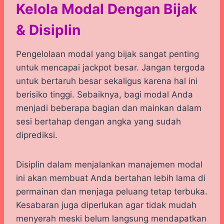
Kelola Modal Dengan Bijak
& Disiplin
Pengelolaan modal yang bijak sangat penting
untuk mencapai jackpot besar. Jangan tergoda
untuk bertaruh besar sekaligus karena hal ini
berisiko tinggi. Sebaiknya, bagi modal Anda
menjadi beberapa bagian dan mainkan dalam
sesi bertahap dengan angka yang sudah
diprediksi.
Disiplin dalam menjalankan manajemen modal
ini akan membuat Anda bertahan lebih lama di
permainan dan menjaga peluang tetap terbuka.
Kesabaran juga diperlukan agar tidak mudah
menyerah meski belum langsung mendapatkan