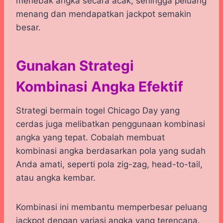
menebak angka secara acak, sehingga peluang
menang dan mendapatkan jackpot semakin
besar.
Gunakan Strategi
Kombinasi Angka Efektif
Strategi bermain togel Chicago Day yang
cerdas juga melibatkan penggunaan kombinasi
angka yang tepat. Cobalah membuat
kombinasi angka berdasarkan pola yang sudah
Anda amati, seperti pola zig-zag, head-to-tail,
atau angka kembar.
Kombinasi ini membantu memperbesar peluang
jackpot dengan variasi angka yang terencana.