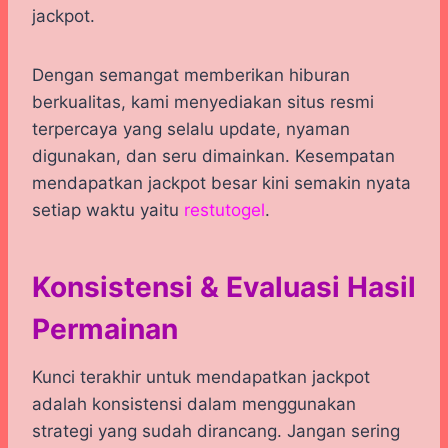
jackpot.
Dengan semangat memberikan hiburan
berkualitas, kami menyediakan situs resmi
terpercaya yang selalu update, nyaman
digunakan, dan seru dimainkan. Kesempatan
mendapatkan jackpot besar kini semakin nyata
setiap waktu yaitu
restutogel
.
Konsistensi & Evaluasi Hasil
Permainan
Kunci terakhir untuk mendapatkan jackpot
adalah konsistensi dalam menggunakan
strategi yang sudah dirancang. Jangan sering